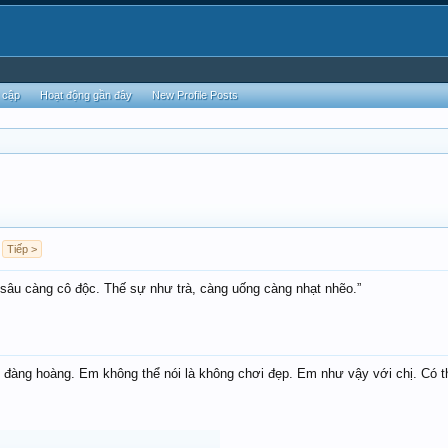
 cập
Hoạt động gần đây
New Profile Posts
Tiếp >
 sâu càng cô độc. Thế sự như trà, càng uống càng nhạt nhẽo.”
t đàng hoàng. Em không thể nói là không chơi đẹp. Em như vậy với chị. Có 