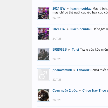
2024 BW
►
luachincuidau
Mày thích 
mày chỉ có thể nuốt cục ức hay cục c
24/7/26
2024 BW
►
luachincuidau
Để tô,bát 
24/7/26
BRIDGES
►
Tu si
Trang cầu kèo miền 
22/7/26
phamvantinh
►
EthanDzu
chơi miết 
22/7/26
Cơm ngày 2 bửa
►
Chieu Nay Theo 
20/7/26