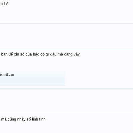
tp.LA
t bạn để xin số của bác có gì đâu mà căng vậy
hóm đi bạn
 mà cũng nhảy số linh tinh