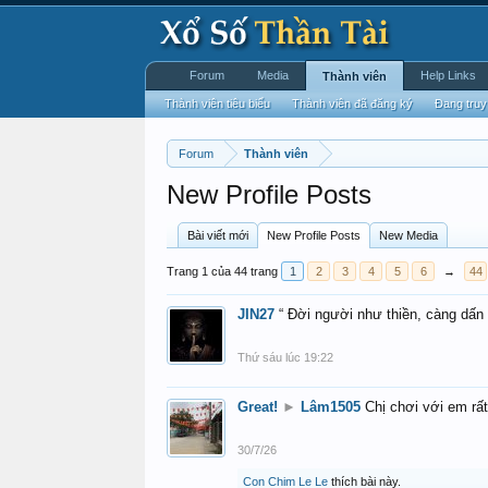
Forum
Media
Help Links
Thành viên
Thành viên tiêu biểu
Thành viên đã đăng ký
Đang truy
Forum
Thành viên
New Profile Posts
Bài viết mới
New Profile Posts
New Media
Trang 1 của 44 trang
1
2
3
4
5
6
→
44
JIN27
“ Đời người như thiền, càng dấn
Thứ sáu lúc 19:22
Great!
►
Lâm1505
Chị chơi với em rấ
30/7/26
Con Chim Le Le
thích bài này.