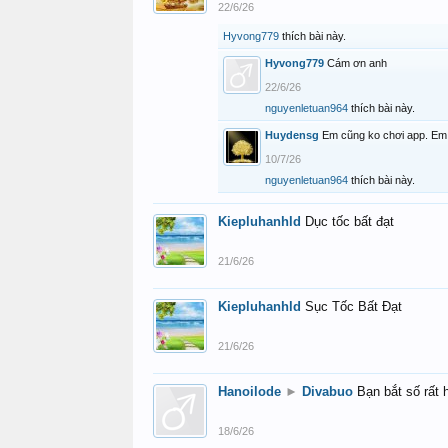
22/6/26
Hyvong779
thích bài này.
Hyvong779
Cám ơn anh
22/6/26
nguyenletuan964
thích bài này.
Huydensg
Em cũng ko chơi app. Em 
10/7/26
nguyenletuan964
thích bài này.
Kiepluhanhld
Dục tốc bất đạt
21/6/26
Kiepluhanhld
Sục Tốc Bất Đạt
21/6/26
Hanoilode
►
Divabuo
Bạn bắt số rất 
18/6/26