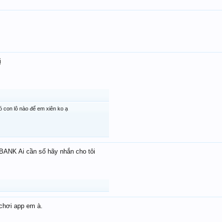
ị
con lô nào để em xiên ko ạ
ANK Ai cần số hãy nhắn cho tôi
chơi app em à.