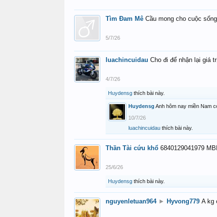
Tìm Đam Mê
Cầu mong cho cuộc sống
5/7/26
luachincuidau
Cho đi để nhận lại giá tr
4/7/26
Huydensg
thích bài này.
Huydensg
Anh hôm nay miền Nam có 
10/7/26
luachincuidau
thích bài này.
Thần Tài cứu khổ
6840129041979 MBB
25/6/26
Huydensg
thích bài này.
nguyenletuan964
►
Hyvong779
A kg 