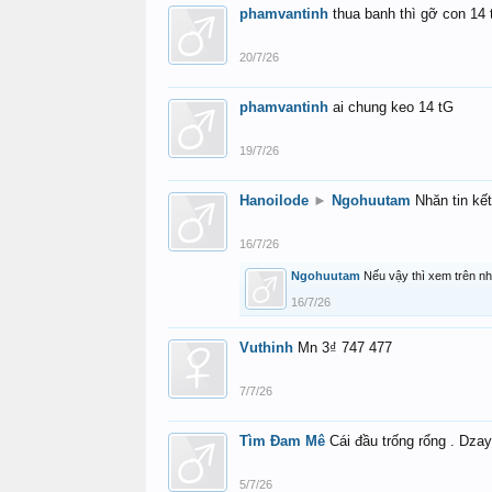
phamvantinh
thua banh thì gỡ con 14 
20/7/26
phamvantinh
ai chung keo 14 tG
19/7/26
Hanoilode
►
Ngohuutam
Nhăn tin kế
16/7/26
Ngohuutam
Nếu vậy thì xem trên n
16/7/26
Vuthinh
Mn 3₫ 747 477
7/7/26
Tìm Đam Mê
Cái đầu trống rổng . Dzay
5/7/26