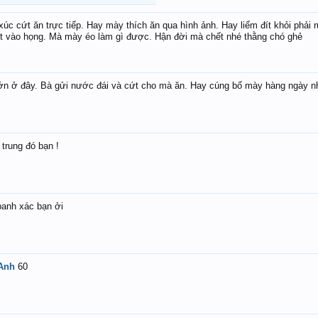
xúc cứt ăn trực tiếp. Hay mày thích ăn qua hình ảnh. Hay liếm đít khỏi phả
ứt vào họng. Mà mày éo làm gì được. Hận đời mà chết nhé thằng chó ghẻ
lớn ở đây. Bà gửi nước đái và cứt cho mà ăn. Hay cúng bố mày hàng ngày n
trung đó bạn !
banh xác bạn ởi
Anh
60