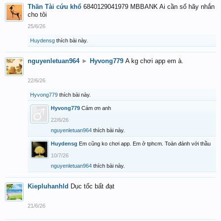
Thần Tài cứu khổ
6840129041979 MBBANK Ai cần số hãy nhắn
cho tôi
25/6/26
Huydensg
thích bài này.
nguyenletuan964
►
Hyvong779
A kg chơi app em à.
22/6/26
Hyvong779
thích bài này.
Hyvong779
Cám ơn anh
22/6/26
nguyenletuan964
thích bài này.
Huydensg
Em cũng ko chơi app. Em ở tphcm. Toàn đánh với thầu
10/7/26
nguyenletuan964
thích bài này.
Kiepluhanhld
Dục tốc bất đạt
21/6/26