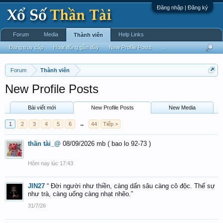
Đăng nhập | Đăng ký
Forum
Media
Help Links
Thành viên
Đang truy cập
Hoạt động gần đây
New Profile Posts
...
Forum
Thành viên
New Profile Posts
Bài viết mới
New Profile Posts
New Media
1
2
3
4
5
6
→
44
Tiếp >
thần tài_@
08/09/2026 mb ( bao lo 92-73 )
Hôm nay lúc 17:43
JIN27
“ Đời người như thiền, càng dấn sâu càng cô độc. Thế sự
như trà, càng uống càng nhạt nhẽo.”
31/7/26