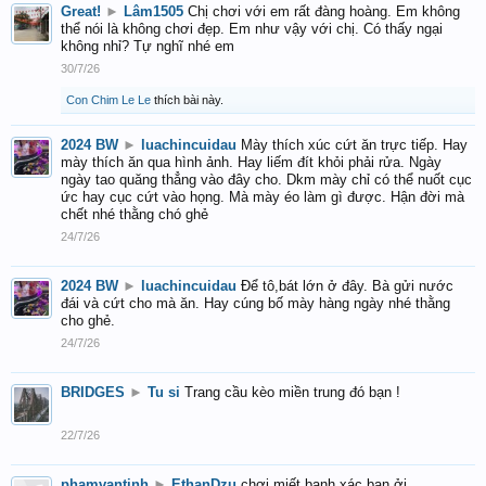
Great!
►
Lâm1505
Chị chơi với em rất đàng hoàng. Em không
thể nói là không chơi đẹp. Em như vậy với chị. Có thấy ngại
không nhỉ? Tự nghĩ nhé em
30/7/26
Con Chim Le Le
thích bài này.
2024 BW
►
luachincuidau
Mày thích xúc cứt ăn trực tiếp. Hay
mày thích ăn qua hình ảnh. Hay liếm đít khỏi phải rửa. Ngày
ngày tao quăng thẳng vào đây cho. Dkm mày chỉ có thể nuốt cục
ức hay cục cứt vào họng. Mà mày éo làm gì được. Hận đời mà
chết nhé thằng chó ghẻ
24/7/26
2024 BW
►
luachincuidau
Để tô,bát lớn ở đây. Bà gửi nước
đái và cứt cho mà ăn. Hay cúng bố mày hàng ngày nhé thằng
cho ghẻ.
24/7/26
BRIDGES
►
Tu si
Trang cầu kèo miền trung đó bạn !
22/7/26
phamvantinh
►
EthanDzu
chơi miết banh xác bạn ởi