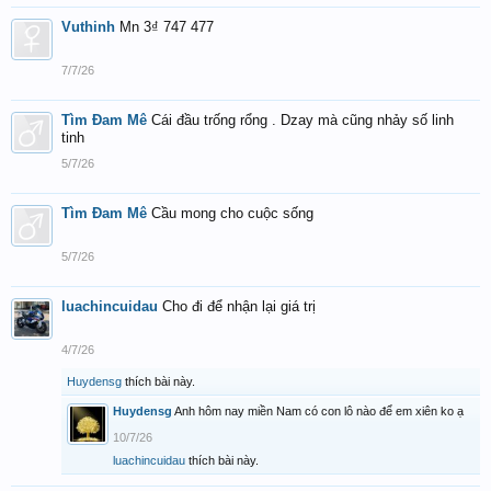
Vuthinh
Mn 3₫ 747 477
7/7/26
Tìm Đam Mê
Cái đầu trống rổng . Dzay mà cũng nhảy số linh
tinh
5/7/26
Tìm Đam Mê
Cầu mong cho cuộc sống
5/7/26
luachincuidau
Cho đi để nhận lại giá trị
4/7/26
Huydensg
thích bài này.
Huydensg
Anh hôm nay miền Nam có con lô nào để em xiên ko ạ
10/7/26
luachincuidau
thích bài này.