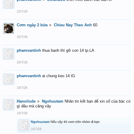
22/7/26
Cơm ngày 2 bửa
►
Chieu Nay Theo Anh
60
20/7/26
phamvantinh
thua banh thì gỡ con 14 tp.LA
20/7/26
phamvantinh
ai chung keo 14 tG
19/7/26
Hanoilode
►
Ngohuutam
Nhăn tin kết bạn để xin số của bác có
gì đâu mà căng vậy
16/7/26
Ngohuutam
Nếu vậy thì xem trên nhóm đi bạn
16/7/26