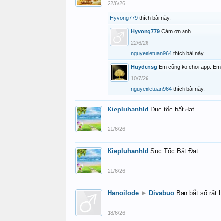
22/6/26
Hyvong779
thích bài này.
Hyvong779
Cám ơn anh
22/6/26
nguyenletuan964
thích bài này.
Huydensg
Em cũng ko chơi app. Em 
10/7/26
nguyenletuan964
thích bài này.
Kiepluhanhld
Dục tốc bất đạt
21/6/26
Kiepluhanhld
Sục Tốc Bất Đạt
21/6/26
Hanoilode
►
Divabuo
Bạn bắt số rất 
18/6/26