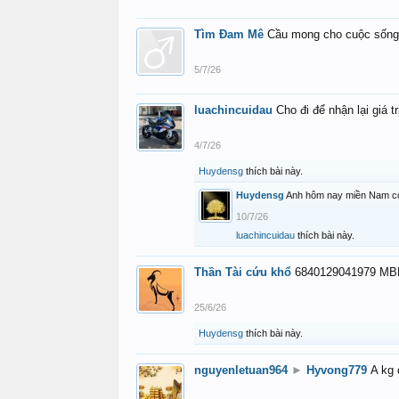
Tìm Đam Mê
Cầu mong cho cuộc sống
5/7/26
luachincuidau
Cho đi để nhận lại giá tr
4/7/26
Huydensg
thích bài này.
Huydensg
Anh hôm nay miền Nam có 
10/7/26
luachincuidau
thích bài này.
Thần Tài cứu khổ
6840129041979 MBB
25/6/26
Huydensg
thích bài này.
nguyenletuan964
►
Hyvong779
A kg 