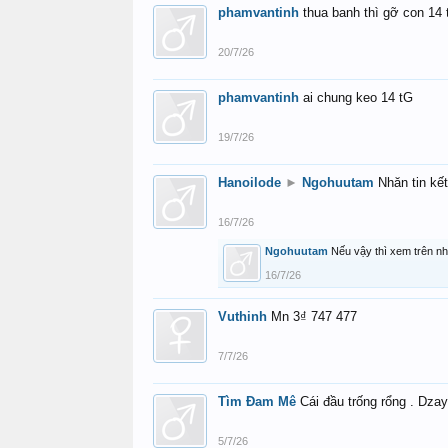
phamvantinh
thua banh thì gỡ con 14 
20/7/26
phamvantinh
ai chung keo 14 tG
19/7/26
Hanoilode
►
Ngohuutam
Nhăn tin kế
16/7/26
Ngohuutam
Nếu vậy thì xem trên n
16/7/26
Vuthinh
Mn 3₫ 747 477
7/7/26
Tìm Đam Mê
Cái đầu trống rổng . Dzay
5/7/26