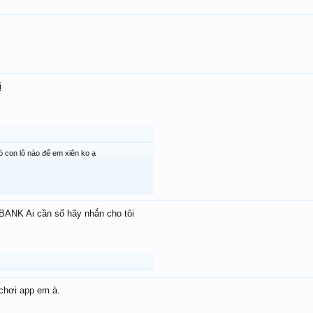
ị
con lô nào để em xiên ko ạ
ANK Ai cần số hãy nhắn cho tôi
chơi app em à.