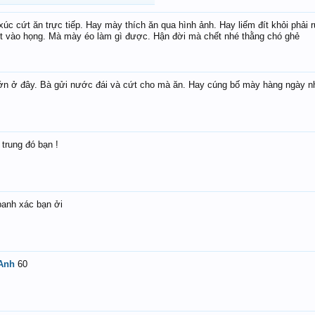
xúc cứt ăn trực tiếp. Hay mày thích ăn qua hình ảnh. Hay liếm đít khỏi phả
ứt vào họng. Mà mày éo làm gì được. Hận đời mà chết nhé thằng chó ghẻ
lớn ở đây. Bà gửi nước đái và cứt cho mà ăn. Hay cúng bố mày hàng ngày n
trung đó bạn !
banh xác bạn ởi
Anh
60