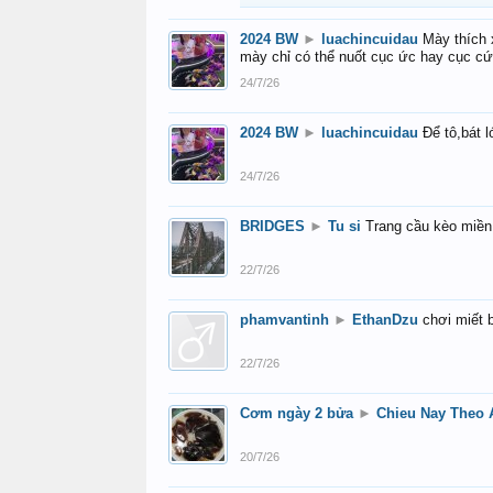
2024 BW
►
luachincuidau
Mày thích 
mày chỉ có thể nuốt cục ức hay cục c
24/7/26
2024 BW
►
luachincuidau
Để tô,bát 
24/7/26
BRIDGES
►
Tu si
Trang cầu kèo miền 
22/7/26
phamvantinh
►
EthanDzu
chơi miết 
22/7/26
Cơm ngày 2 bửa
►
Chieu Nay Theo 
20/7/26