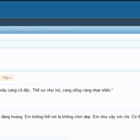
 cập
Hoạt động gần đây
New Profile Posts
Tiếp >
 sâu càng cô độc. Thế sự như trà, càng uống càng nhạt nhẽo.”
t đàng hoàng. Em không thể nói là không chơi đẹp. Em như vậy với chị. Có 