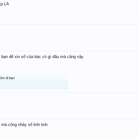
tp.LA
t bạn để xin số của bác có gì đâu mà căng vậy
hóm đi bạn
 mà cũng nhảy số linh tinh