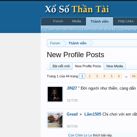
Forum
Media
Help Links
Thành viên
Thành viên tiêu biểu
Thành viên đã đăng ký
Đang truy
Forum
Thành viên
New Profile Posts
Bài viết mới
New Profile Posts
New Media
Trang 1 của 44 trang
1
2
3
4
5
6
→
44
JIN27
“ Đời người như thiền, càng dấn
31/7/26
Great!
►
Lâm1505
Chị chơi với em rấ
30/7/26
Con Chim Le Le
thích bài này.