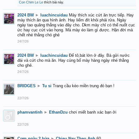
Con Chim Le Le
thích bài này.
2024 BW
►
luachincuidau
Mày thích xúc cứt ăn trực tiếp. Hay
mày thích ăn qua hình ảnh. Hay liếm đít khỏi phải rửa. Ngày
ngày tao quăng thẳng vào đây cho. Dkm mày chỉ có thể nuốt cục
ức hay cục cứt vào họng. Mà mày éo làm gì được. Hận đời mà
chết nhé thằng chó ghẻ
24/7/26
2024 BW
►
luachincuidau
Để tô,bát lớn ở đây. Bà gửi nước
đái và cứt cho mà ăn. Hay cúng bố mày hàng ngày nhé thằng
cho ghẻ.
24/7/26
BRIDGES
►
Tu si
Trang cầu kèo miền trung đó bạn !
22/7/26
phamvantinh
►
EthanDzu
chơi miết banh xác bạn ởi
22/7/26
Cơm ngày 2 bửa
►
Chieu Nay Theo Anh
60