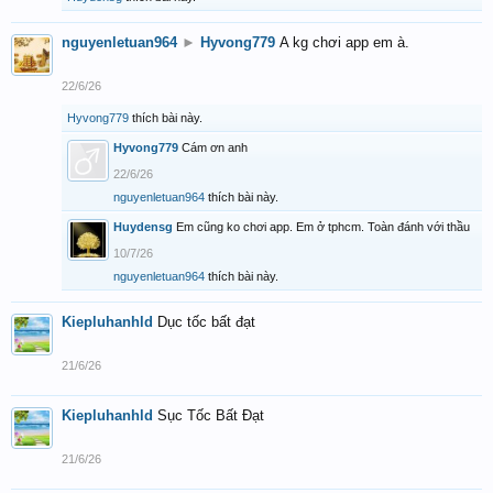
nguyenletuan964
►
Hyvong779
A kg chơi app em à.
22/6/26
Hyvong779
thích bài này.
Hyvong779
Cám ơn anh
22/6/26
nguyenletuan964
thích bài này.
Huydensg
Em cũng ko chơi app. Em ở tphcm. Toàn đánh với thầu
10/7/26
nguyenletuan964
thích bài này.
Kiepluhanhld
Dục tốc bất đạt
21/6/26
Kiepluhanhld
Sục Tốc Bất Đạt
21/6/26