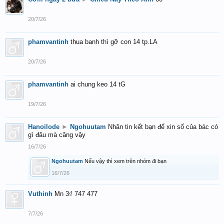
20/7/26
phamvantinh
thua banh thì gỡ con 14 tp.LA
20/7/26
phamvantinh
ai chung keo 14 tG
19/7/26
Hanoilode
►
Ngohuutam
Nhăn tin kết bạn để xin số của bác có
gì đâu mà căng vậy
16/7/26
Ngohuutam
Nếu vậy thì xem trên nhóm đi bạn
16/7/26
Vuthinh
Mn 3₫ 747 477
7/7/26