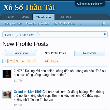
Đăng nhập | Đăng ký
Forum
Media
Help Links
Thành viên
Đang truy cập
Hoạt động gần đây
New Profile Posts
...
Forum
Thành viên
New Profile Posts
Bài viết mới
New Profile Posts
New Media
1
2
3
4
5
6
→
44
Tiếp >
JIN27
“ Đời người như thiền, càng dấn sâu càng cô độc. Thế sự
như trà, càng uống càng nhạt nhẽo.”
31/7/26
Great!
►
Lâm1505
Chị chơi với em rất đàng hoàng. Em không
thể nói là không chơi đẹp. Em như vậy với chị. Có thấy ngại
không nhỉ? Tự nghĩ nhé em
30/7/26