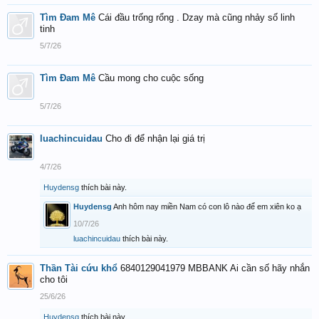
Tìm Đam Mê
Cái đầu trống rổng . Dzay mà cũng nhảy số linh
tinh
5/7/26
Tìm Đam Mê
Cầu mong cho cuộc sống
5/7/26
luachincuidau
Cho đi để nhận lại giá trị
4/7/26
Huydensg
thích bài này.
Huydensg
Anh hôm nay miền Nam có con lô nào để em xiên ko ạ
10/7/26
luachincuidau
thích bài này.
Thần Tài cứu khổ
6840129041979 MBBANK Ai cần số hãy nhắn
cho tôi
25/6/26
Huydensg
thích bài này.